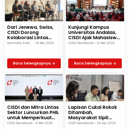
Dari Jenewa, Swiss,
Kunjungi Kampus
CISDI Dorong
Universitas Andalas,
Kolaborasi Lintas
CISDI Ajak Mahasiswa
Sektor Perkuat
Bahas Ekosistem
Hanindito Arief Buwono
•
19 Mei 2026
CISDI Secretariat
•
12 Mei 2026
Layanan Kesehatan
Kesehatan Digital
Primer di WHA 2026
Baca Selengkapnya
Baca Selengkapnya
CISDI dan Mitra Lintas
Lapisan Cukai Rokok
Sektor Luncurkan PHIL
Ditambah,
untuk Memperkuat
Masyarakat Sipil:
Sistem Kesehatan
Kemenkeu Akomodasi
CISDI Secretariat
•
6 Mei 2026
CISDI Secretariat
•
29 Apr 2026
Kepentingan Industri