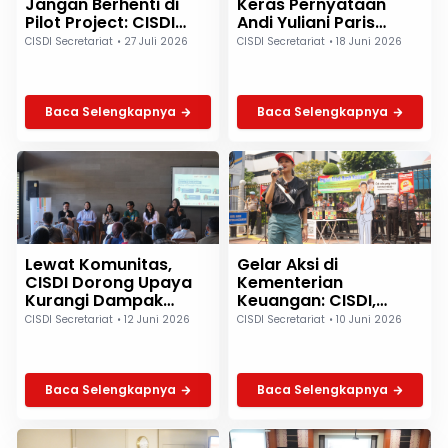
Jangan Berhenti di
Keras Pernyataan
Pilot Project: CISDI
Andi Yuliani Paris
Suarakan Perubahan
tentang Rokok Murah
CISDI Secretariat
•
27 Juli 2026
CISDI Secretariat
•
18 Juni 2026
Sistemik di Leimena
Untuk Masyarakat
Conference 2026
Miskin
Baca Selengkapnya
Baca Selengkapnya
Lewat Komunitas,
Gelar Aksi di
CISDI Dorong Upaya
Kementerian
Kurangi Dampak
Keuangan: CISDI,
Polusi Udara di Kota
RUKKI, dan IYCTC
CISDI Secretariat
•
12 Juni 2026
CISDI Secretariat
•
10 Juni 2026
Satelit
Tolak Penambahan
Lapisan Cukai Rokok
Baru
Baca Selengkapnya
Baca Selengkapnya