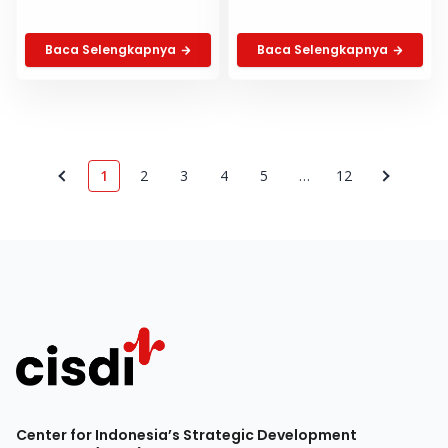
Ilegal
Baca Selengkapnya
Baca Selengkapnya
1
2
3
4
5
…
12
Center for Indonesia’s Strategic Development